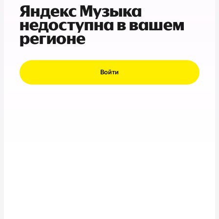
Яндекс Музыка
недоступна в вашем
регионе
Войти