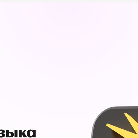
узыка