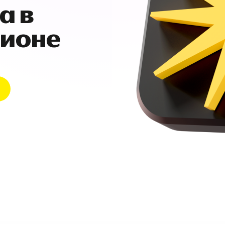
а в
гионе