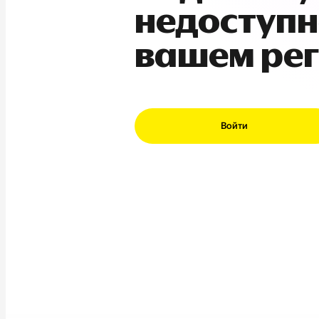
недоступн
вашем ре
Войти