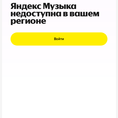
Яндекс Музыка
недоступна в вашем
регионе
Войти