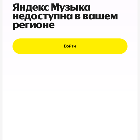
Яндекс Музыка
недоступна в вашем
регионе
Войти