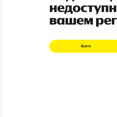
недоступн
вашем ре
Войти