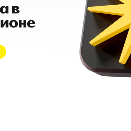
а в
гионе