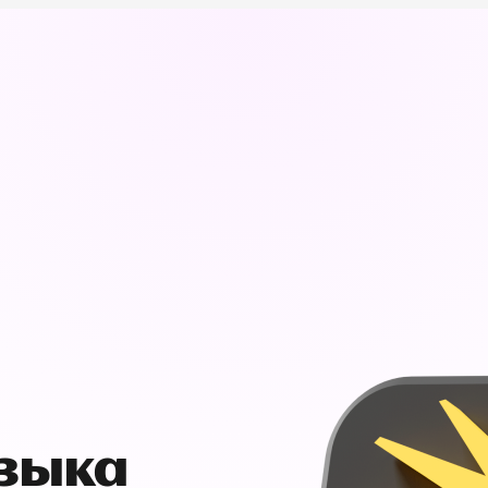
узыка