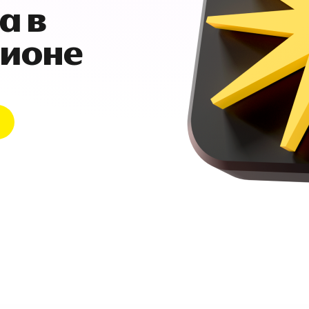
а в
гионе