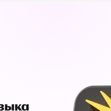
узыка