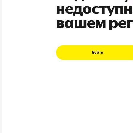
недоступн
вашем ре
Войти