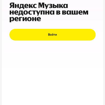
Яндекс Музыка
недоступна в вашем
регионе
Войти