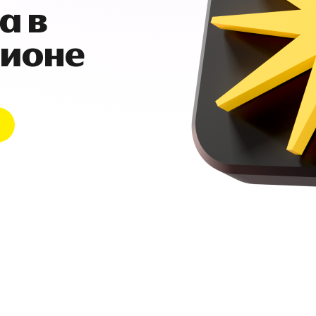
а в
гионе