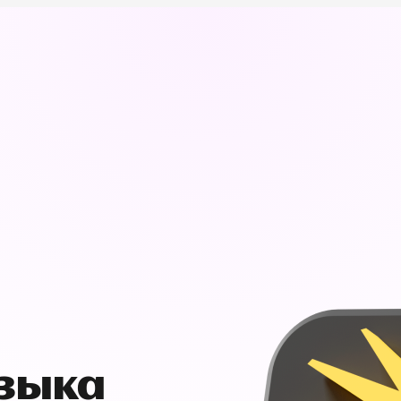
узыка