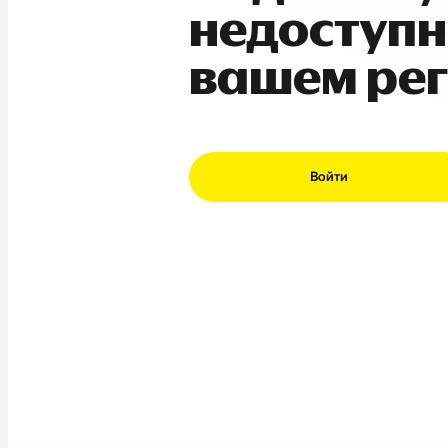
недоступн
вашем ре
Войти