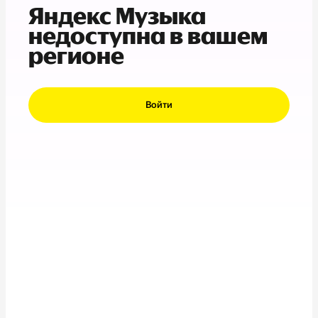
Яндекс Музыка
недоступна в вашем
регионе
Войти