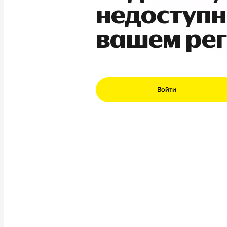
недоступн
вашем ре
Войти