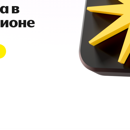
а в
гионе