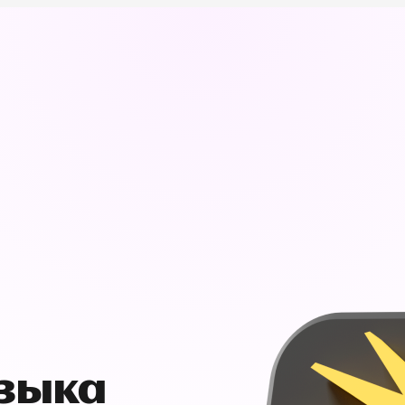
узыка