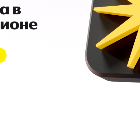
а в
гионе