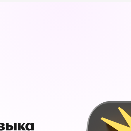
узыка