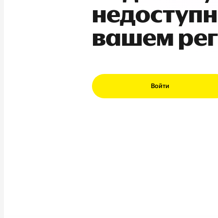
недоступн
вашем ре
Войти