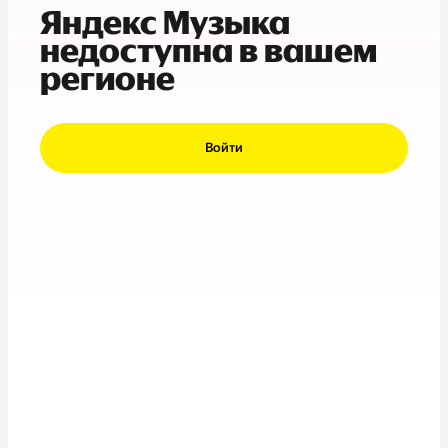
Яндекс Музыка
недоступна в вашем
регионе
Войти