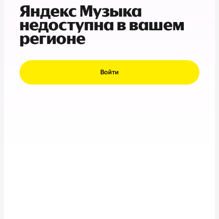
Яндекс Музыка
недоступна в вашем
регионе
Войти