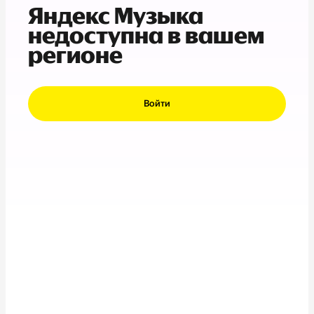
Яндекс Музыка
недоступна в вашем
регионе
Войти