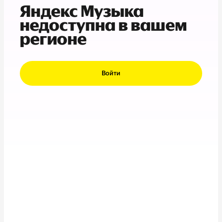
Яндекс Музыка
недоступна в вашем
регионе
Войти