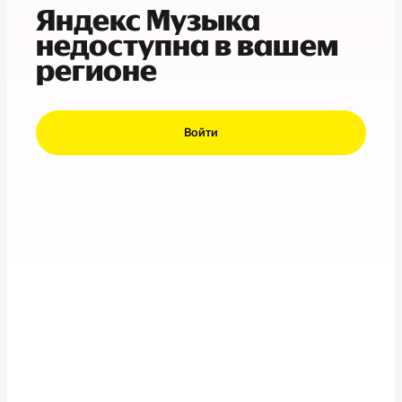
Яндекс Музыка
недоступна в вашем
регионе
Войти