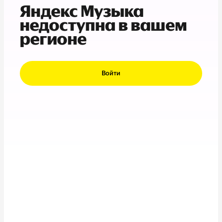
Яндекс Музыка
недоступна в вашем
регионе
Войти