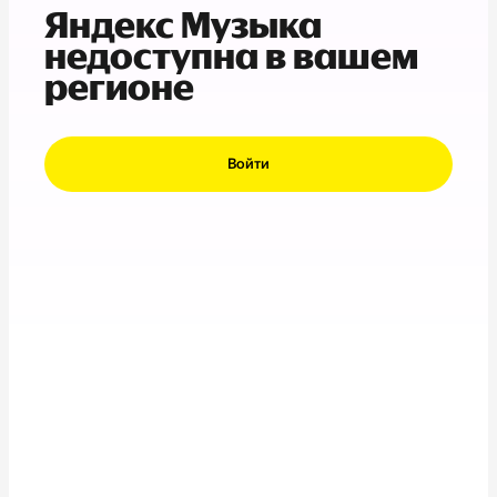
Яндекс Музыка
недоступна в вашем
регионе
Войти