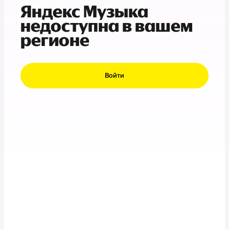
Яндекс Музыка
недоступна в вашем
регионе
Войти