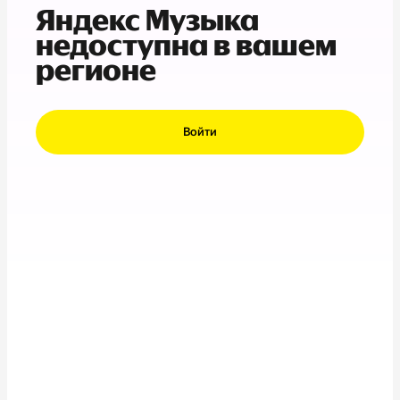
Яндекс Музыка
недоступна в вашем
регионе
Войти