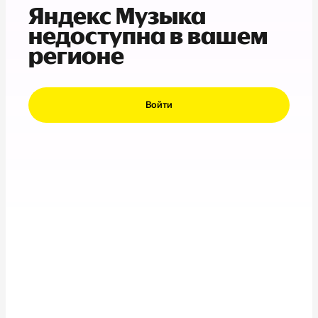
Яндекс Музыка
недоступна в вашем
регионе
Войти