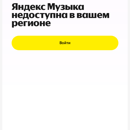
Яндекс Музыка
недоступна в вашем
регионе
Войти