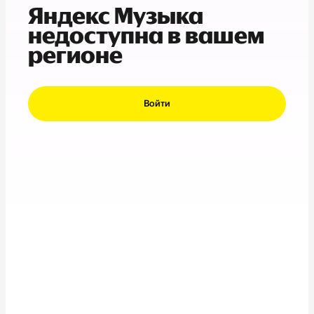
Яндекс Музыка
недоступна в вашем
регионе
Войти