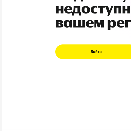
недоступн
вашем ре
Войти