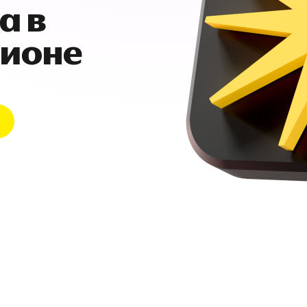
а в
гионе