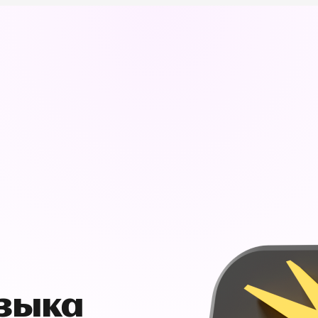
узыка