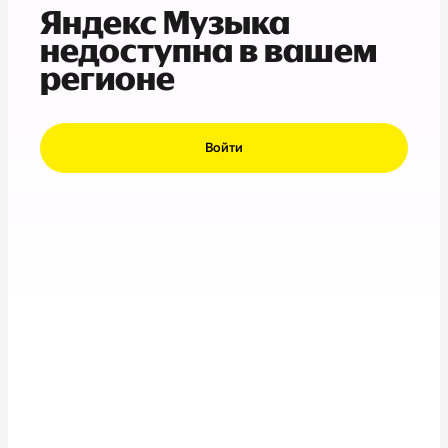
Яндекс Музыка
недоступна в вашем
регионе
Войти