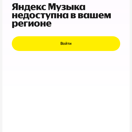
Яндекс Музыка
недоступна в вашем
регионе
Войти