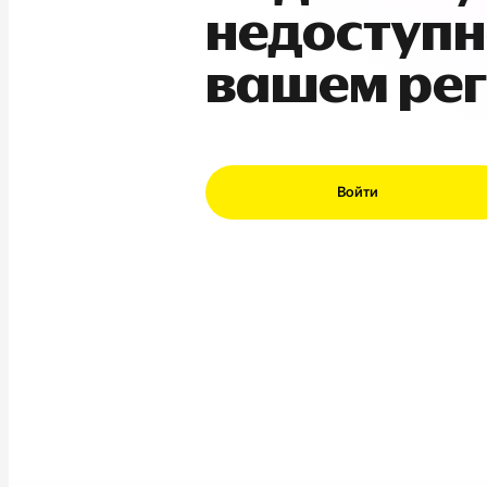
недоступн
вашем ре
Войти