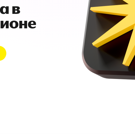
а в
гионе