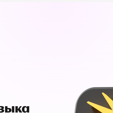
узыка