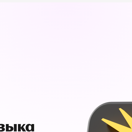
узыка