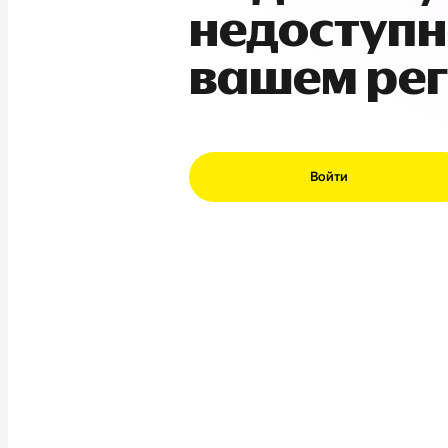
недоступн
вашем ре
Войти