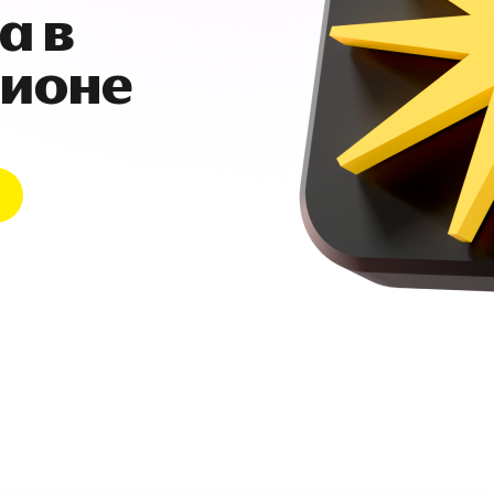
а в
гионе