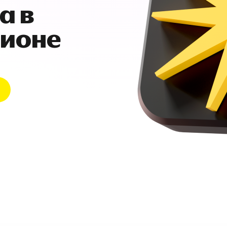
а в
гионе