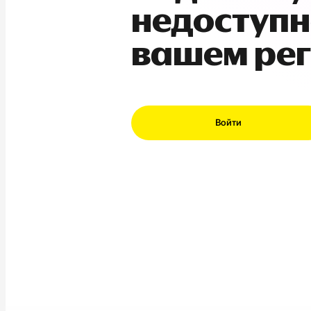
недоступн
вашем ре
Войти