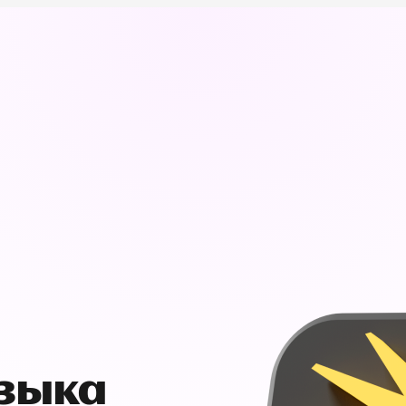
узыка