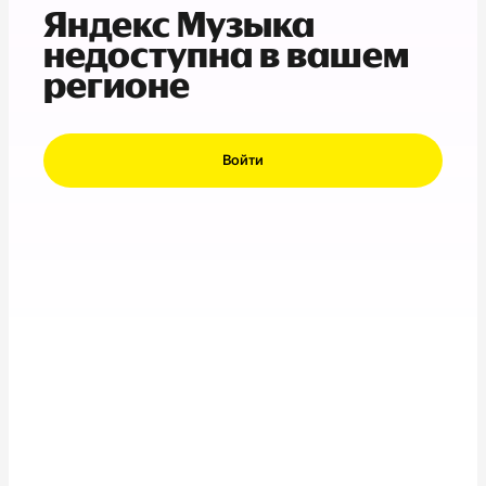
Яндекс Музыка
недоступна в вашем
регионе
Войти