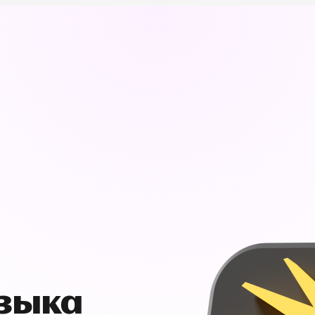
узыка