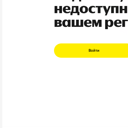
недоступн
вашем ре
Войти