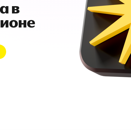
а в
гионе