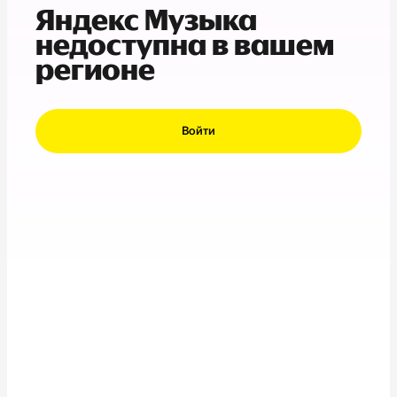
Яндекс Музыка
недоступна в вашем
регионе
Войти