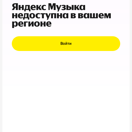
Яндекс Музыка
недоступна в вашем
регионе
Войти