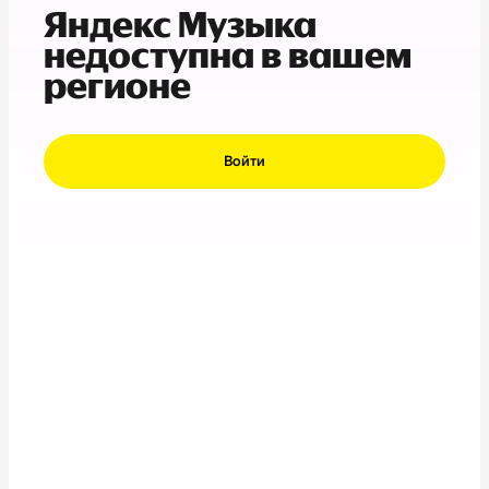
Яндекс Музыка
недоступна в вашем
регионе
Войти