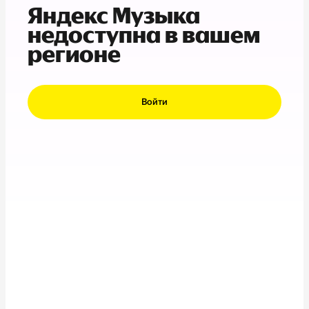
Яндекс Музыка
недоступна в вашем
регионе
Войти