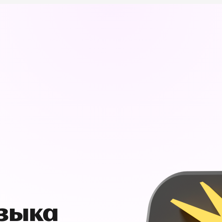
узыка