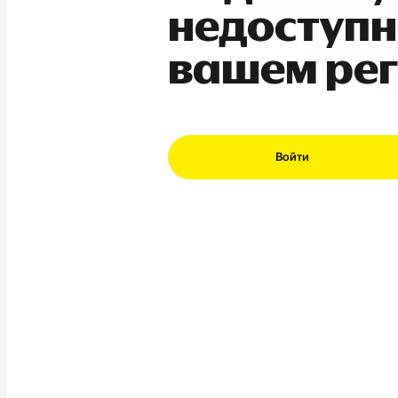
недоступн
вашем ре
Войти