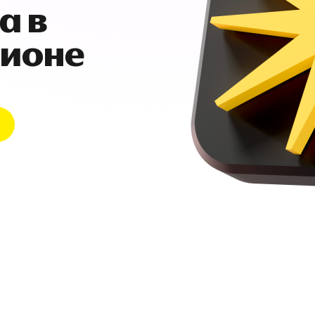
а в
гионе