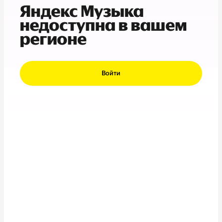
Яндекс Музыка
недоступна в вашем
регионе
Войти