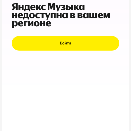
Яндекс Музыка
недоступна в вашем
регионе
Войти