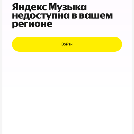
Яндекс Музыка
недоступна в вашем
регионе
Войти