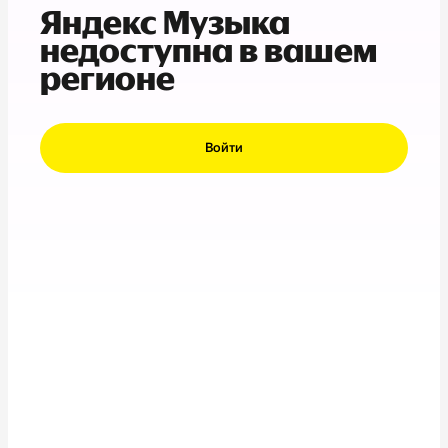
Яндекс Музыка
недоступна в вашем
регионе
Войти