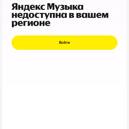
Яндекс Музыка
недоступна в вашем
регионе
Войти