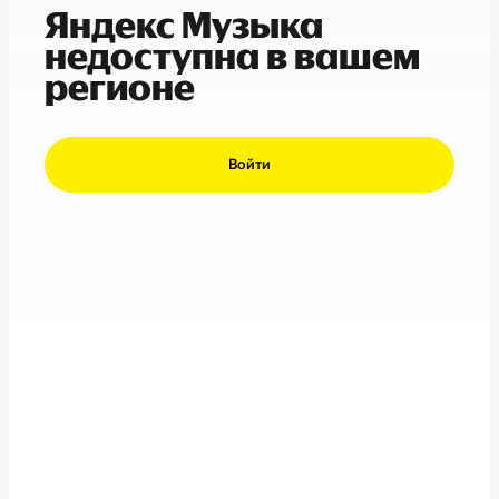
Яндекс Музыка
недоступна в вашем
регионе
Войти