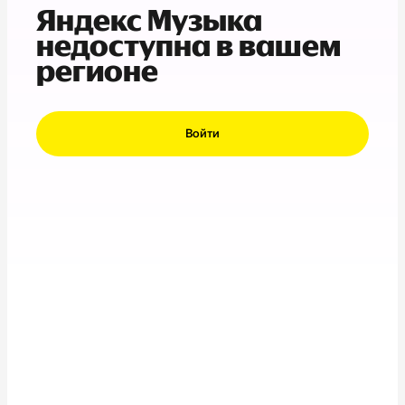
Яндекс Музыка
недоступна в вашем
регионе
Войти