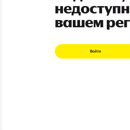
недоступн
вашем ре
Войти