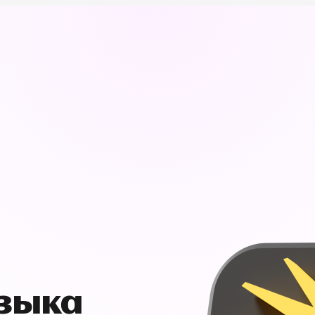
узыка