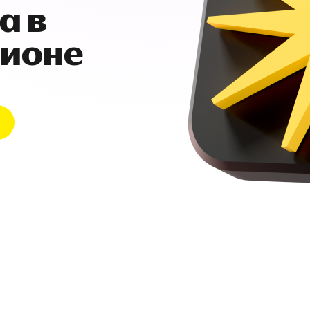
а в
гионе