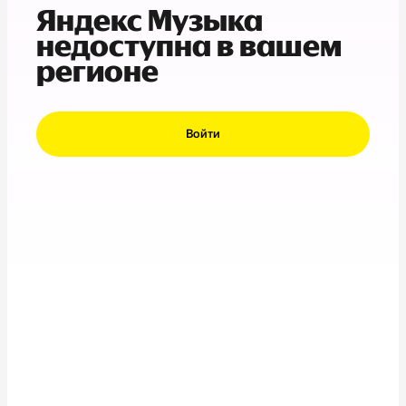
Яндекс Музыка
недоступна в вашем
регионе
Войти