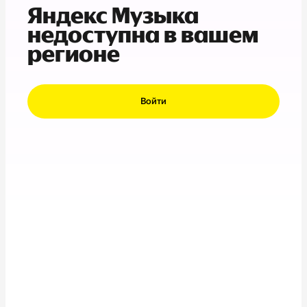
Яндекс Музыка
недоступна в вашем
регионе
Войти