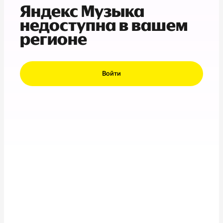
Яндекс Музыка
недоступна в вашем
регионе
Войти