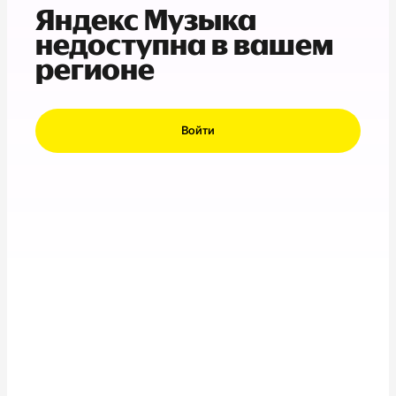
Яндекс Музыка
недоступна в вашем
регионе
Войти