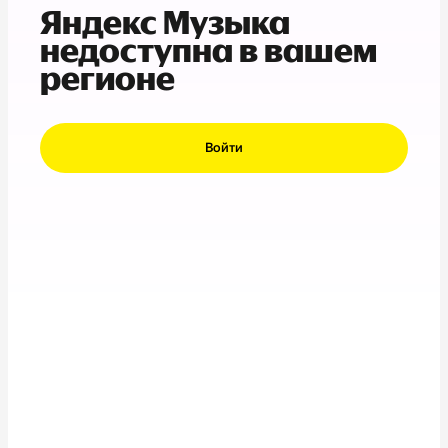
Яндекс Музыка
недоступна в вашем
регионе
Войти