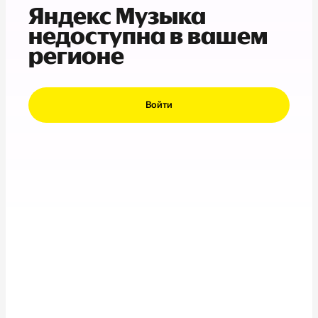
Яндекс Музыка
недоступна в вашем
регионе
Войти